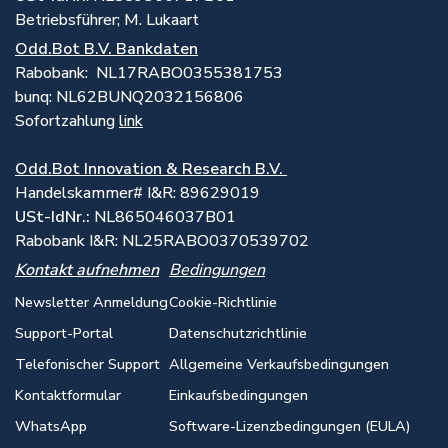
Betriebsführer; M. Lukaart
Odd.Bot B.V. Bankdaten
Rabobank: NL17RABO0355381753
bunq: NL62BUNQ2032156806
Sofortzahlung
link
Odd.Bot Innovation & Research B.V.
Handelskammer# I&R: 89629019
USt-IdNr.:
NL865046037B01
Rabobank I&R: NL25RABO0370539702
Kontakt aufnehmen
Bedingungen
Newsletter Anmeldung
Cookie-Richtlinie
Support-Portal
Datenschutzrichtlinie
Telefonischer Support
Allgemeine Verkaufsbedingungen
Kontaktformular
Einkaufsbedingungen
WhatsApp
Software-Lizenzbedingungen (EULA)