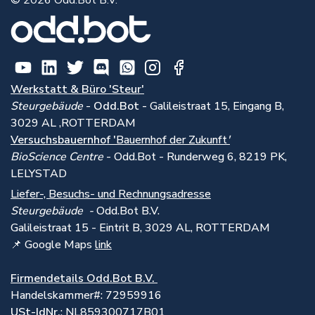
Werkstatt & Büro 'Steur'
Steurgebäude
-
Odd.Bot -
Galileistraat 15, Eingang B,
3029 AL ,ROTTERDAM
Versuchsbauernhof '
Bauernhof der Zukunft
'
BioScience Centre
- Odd.Bot - Runderweg 6, 8219 PK,
LELYSTAD
Liefer-, Besuchs- und Rechnungsadresse
Steurgebäude -
Odd.Bot B.V.
Galileistraat 15 - Eintrit B, 3029 AL, ROTTERDAM
📌 Google Maps
link
Firmendetails Odd.Bot B.V.
Handelskammer#: 72959916
USt-IdNr.
: NL859300717B01