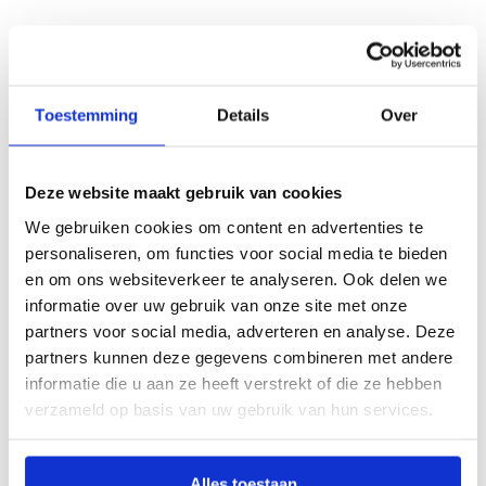
Feldfrüchte & Eignung
Toestemming
Details
Over
In welchen Feldfrüchten funktioniert der Maverick?
Ist der Maverick für ökologische und biodynamische
Deze website maakt gebruik van cookies
Landwirtschaft geeignet?
We gebruiken cookies om content en advertenties te
personaliseren, om functies voor social media te bieden
en om ons websiteverkeer te analyseren. Ook delen we
informatie over uw gebruik van onze site met onze
partners voor social media, adverteren en analyse. Deze
Preis & Verfügbarkeit
partners kunnen deze gegevens combineren met andere
informatie die u aan ze heeft verstrekt of die ze hebben
verzameld op basis van uw gebruik van hun services.
In welchen Ländern ist der Maverick erhältlich?
Alles toestaan