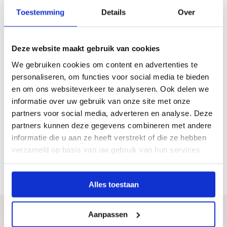
In welke gewassen werkt de Maverick?
Toestemming
Details
Over
Is de Maverick geschikt voor biologische en
biodynamische landbouw?
Deze website maakt gebruik van cookies
We gebruiken cookies om content en advertenties te
personaliseren, om functies voor social media te bieden
en om ons websiteverkeer te analyseren. Ook delen we
informatie over uw gebruik van onze site met onze
partners voor social media, adverteren en analyse. Deze
Prijs & beschikbaarheid
partners kunnen deze gegevens combineren met andere
informatie die u aan ze heeft verstrekt of die ze hebben
verzameld op basis van uw gebruik van hun services.
In welke landen is de Maverick beschikbaar?
Alles toestaan
Aanpassen