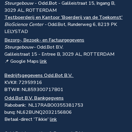
Steurgebouw
-
Odd.Bot -
Galileistraat 15, Ingang B,
3029 AL, ROTTERDAM
Testboerderij en Kantoor 'Boerderij van de Toekomst'
BioScience Center -
Odd.Bot, Runderweg 6, 8219 PK
LELYSTAD
Bezorg-, Bezoek- en Factuurgegevens
Steurgebouw-
Odd.Bot B.V.
Galileistraat 15 - Entree B, 3029 AL, ROTTERDAM
📌 Google Maps
link
Bedrijfsgegevens Odd.Bot B.V.
KVK#: 72959916
BTW#
: NL859300717B01
Odd.Bot B.V. Bankgegvens
Rabobank: NL17RABO0355381753
bunq: NL62BUNQ2032156806
Betaal-direct 'Tikkie'
link