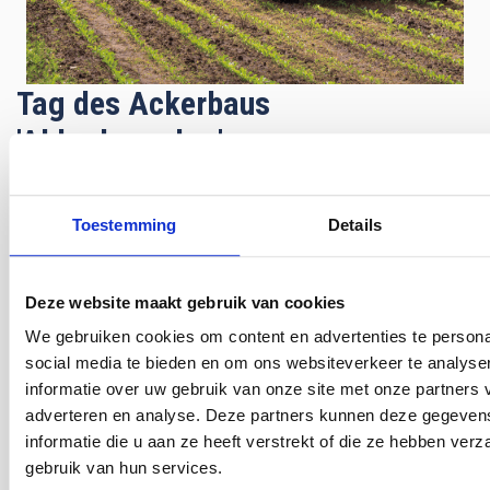
Tag des Ackerbaus
'Akkerbouwdag'
Donnerstag, 28. Mai 2026, Lelystad
(NL)
Toestemming
Details
WUR Open Crops in Lelystad öffnet seine Türen für eine
neue Ausgabe des Ackertags. Ein Tag für Macher. Für
Unternehmer, die vorankommen wollen.
Deze website maakt gebruik van cookies
We gebruiken cookies om content en advertenties te persona
Live demonstrations
social media te bieden en om ons websiteverkeer te analyse
informatie over uw gebruik van onze site met onze partners 
Datum:
Donnerstag, 28. Mai 2026
adverteren en analyse. Deze partners kunnen deze gegeve
Uhrzeit:
10:00–18:00 Uhr MESZ
informatie die u aan ze heeft verstrekt of die ze hebben ver
Ort:
Lelystad
gebruik van hun services.
Link zur Veranstaltung
:
Seite besuchen