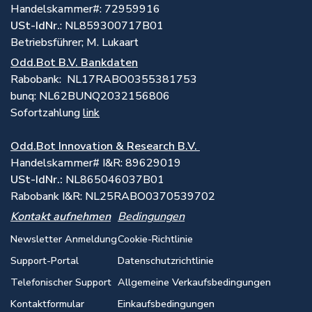
Handelskammer#: 72959916
USt-IdNr.
: NL859300717B01
Betriebsführer; M. Lukaart
Odd.Bot B.V. Bankdaten
Rabobank: NL17RABO0355381753
bunq: NL62BUNQ2032156806
Sofortzahlung
link
Odd.Bot Innovation & Research B.V.
Handelskammer# I&R: 89629019
USt-IdNr.:
NL865046037B01
Rabobank I&R: NL25RABO0370539702
Kontakt aufnehmen
Bedingungen
Newsletter Anmeldung
Cookie-Richtlinie
Support-Portal
Datenschutzrichtlinie
Telefonischer Support
Allgemeine Verkaufsbedingungen
Kontaktformular
Einkaufsbedingungen