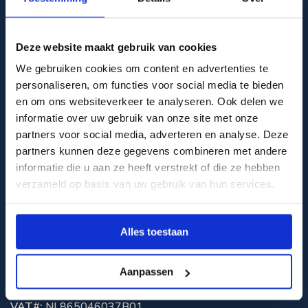
Testing Farm & Office 'Farm of the Future'
BioScience Centre
- Odd.Bot - Runderweg 6, 8219 PK,
LELYSTAD
Deze website maakt gebruik van cookies
Delivery-, Visitor- and Invoice details
We gebruiken cookies om content en advertenties te
Steurbuilding -
Odd.Bot B.V.
personaliseren, om functies voor social media te bieden
Galile
ï
straat 15 - Entrance B, 3029 AL, ROTTERDAM
en om ons websiteverkeer te analyseren. Ook delen we
📌 Google Maps
link
informatie over uw gebruik van onze site met onze
partners voor social media, adverteren en analyse. Deze
Company details Odd.Bot B.V.
partners kunnen deze gegevens combineren met andere
CoC
#: 72959916
informatie die u aan ze heeft verstrekt of die ze hebben
VAT#
: NL859300717B01
verzameld op basis van uw gebruik van hun services.
Odd.Bot B.V. Bank details
Rabobank: NL17RABO0355381753
bunq: NL62BUNQ2032156806
Alles toestaan
Direct Payment
link
Aanpassen
Odd.Bot Innovation & Research B.V.
CoC
# I&R: 89629019
VAT#:
NL865046037B01