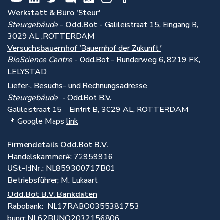
Werkstatt & Büro 'Steur'
Steurgebäude
-
Odd.Bot -
Galileistraat 15, Eingang B,
3029 AL ,ROTTERDAM
Versuchsbauernhof '
Bauernhof der Zukunft
'
BioScience Centre
- Odd.Bot - Runderweg 6, 8219 PK,
LELYSTAD
Liefer-, Besuchs- und Rechnungsadresse
Steurgebäude -
Odd.Bot B.V.
Galileistraat 15 - Eintrit B, 3029 AL, ROTTERDAM
📌 Google Maps
link
Firmendetails Odd.Bot B.V.
Handelskammer#: 72959916
USt-IdNr.
: NL859300717B01
Betriebsführer; M. Lukaart
Odd.Bot B.V. Bankdaten
Rabobank: NL17RABO0355381753
bunq: NL62BUNQ2032156806