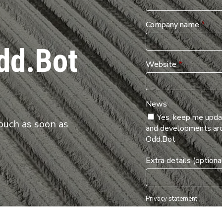
Company name
*
dd.Bot
Website
*
News
Yes, keep me upd
ouch as soon as
and developments ar
Odd.Bot
Extra details (optiona
Privacy statement
I agree with the pri