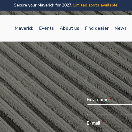
Secure your Maverick for 2027.
Limited spots available.
Maverick
Events
About us
Find dealer
News
First name
*
E-mail
*