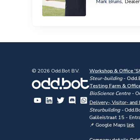
Mark Bruins,
Dealer
© 2026 Odd.Bot B.V.
Workshop & Office 'S
Steur-building
-
Odd.
Testing Farm & Office
BioScience Centre
- O
Delivery-, Visitor- and 
Steurbuilding -
Odd.Bo
Galile
ï
straat 15 - En
📌 Google Maps
link