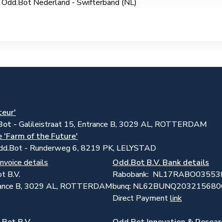
 Odd.Bot Nederland - Swifterband (NL)
teur'
Bot -
Galileistraat 15, Entrance B, 3029 AL, ROTTERDAM
 'Farm of the Future'
dd.Bot - Runderweg 6, 8219 PK, LELYSTAD
Invoice details
Odd.Bot B.V. Bank details
t B.V.
Rabobank: NL17RABO03553
trance B, 3029 AL, ROTTERDAM
bunq: NL62BUNQ20321568
Direct Payment
link