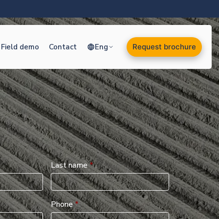
Field demo
Contact
Eng
Request brochure
Last name
*
Phone
*