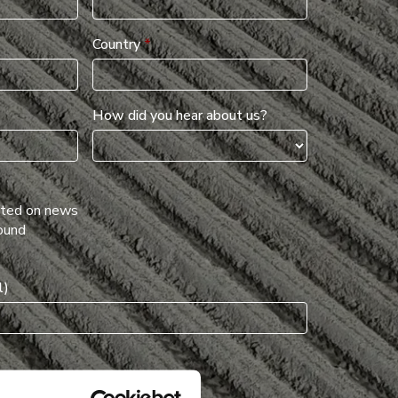
Country
*
How did you hear about us?
ated on news
ound
l)
vacy statement.