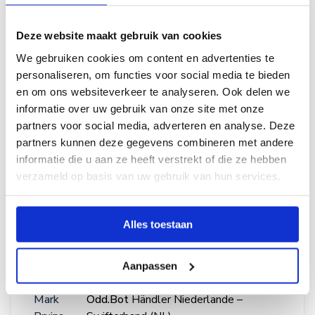
Deze website maakt gebruik van cookies
We gebruiken cookies om content en advertenties te
personaliseren, om functies voor social media te bieden
en om ons websiteverkeer te analyseren. Ook delen we
informatie over uw gebruik van onze site met onze
partners voor social media, adverteren en analyse. Deze
partners kunnen deze gegevens combineren met andere
informatie die u aan ze heeft verstrekt of die ze hebben
verzameld op basis van uw gebruik van hun services.
"
Landwirte suchen nach
erschwinglichen Möglichkeiten, den
Unkrautdruck zu verringern. Der
Alles toestaan
Maverick ist eine Maschine, die sich in
zwei bis drei Jahren amortisiert.
"
Aanpassen
Mark
Odd.Bot
Händler Niederlande –