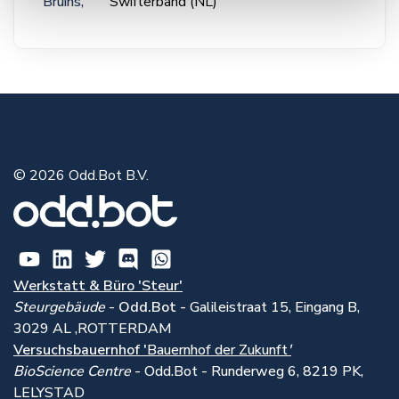
Bruins,
Swifterband (NL)
© 2026 Odd.Bot B.V.
Werkstatt & Büro 'Steur'
Steurgebäude
-
Odd.Bot -
Galileistraat 15, Eingang B,
3029 AL ,ROTTERDAM
Versuchsbauernhof '
Bauernhof der Zukunft
'
BioScience Centre
- Odd.Bot - Runderweg 6, 8219 PK,
LELYSTAD