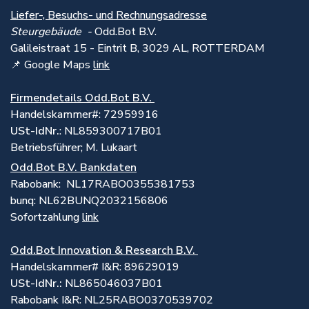
Liefer-, Besuchs- und Rechnungsadresse
Steurgebäude -
Odd.Bot B.V.
Galileistraat 15 - Eintrit B, 3029 AL, ROTTERDAM
📌 Google Maps
link
Firmendetails Odd.Bot B.V.
Handelskammer#: 72959916
USt-IdNr.
: NL859300717B01
Betriebsführer; M. Lukaart
Odd.Bot B.V. Bankdaten
Rabobank: NL17RABO0355381753
bunq: NL62BUNQ2032156806
Sofortzahlung
link
Odd.Bot Innovation & Research B.V.
Handelskammer# I&R: 89629019
USt-IdNr.:
NL865046037B01
Rabobank I&R: NL25RABO0370539702