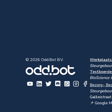
© 2026 Odd.Bot B.V.
Werkplaats 
Steurgebo
Testboerder
BioScience 
Bezorg-, Be
Steurgebo
Galileistra
📌 Google 