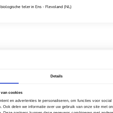
biologische teler in Ens - Flevoland (NL)
t perceel wortelen schoon gekregen zonder da
lukt. Alleen de robot is erin geweest. Geen kof
Details
t gewoon door. Ook 's nachts."
 van cookies
ologische teler in Ens - Flevoland (NL)
ent en advertenties te personaliseren, om functies voor social
. Ook delen we informatie over uw gebruik van onze site met on
e. Deze partners kunnen deze gegevens combineren met andere i