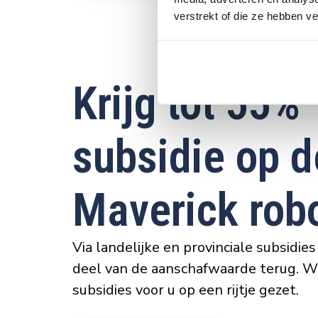
verstrekt of die ze hebben v
Krijg tot 55%
subsidie op d
Maverick rob
Via landelijke en provinciale subsidies 
deel van de aanschafwaarde terug. W
subsidies voor u op een rijtje gezet.