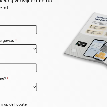
keurig verwijdert en tot
emt.
e gewas
*
ons?
*
mij op de hoogte