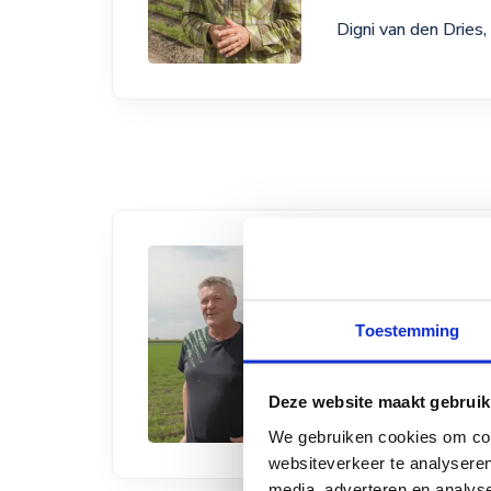
Digni van den Dries,
"We hebben di
de hand is gep
Toestemming
stop, hij draai
Deze website maakt gebruik
Bert Benedictus,
bi
We gebruiken cookies om cont
websiteverkeer te analyseren
media, adverteren en analys