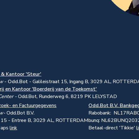
& Kantoor 'Steur'
uw
-
Odd.Bot -
Galileistraat 15, Ingang B, 3029 AL, ROTTER
ij en Kantoor 'Boerderij van de Toekomst'
Center -
Odd.Bot, Runderweg 6, 8219 PK LELYSTAD
zoek- en Factuurgegevens
Odd.Bot B.V. Bankge
uw-
Odd.Bot B.V.
Rabobank: NL17RA
at 15 - Entree B, 3029 AL, ROTTERDAM
bunq: NL62BUNQ20
Maps
link
Betaal-direct 'Tikkie'
l