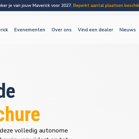
eker je van jouw Maverick voor 2027.
Beperkt aantal plaatsen beschik
rick
Evenementen
Over ons
Vind een dealer
Nieuws
 de
chure
 deze volledig autonome