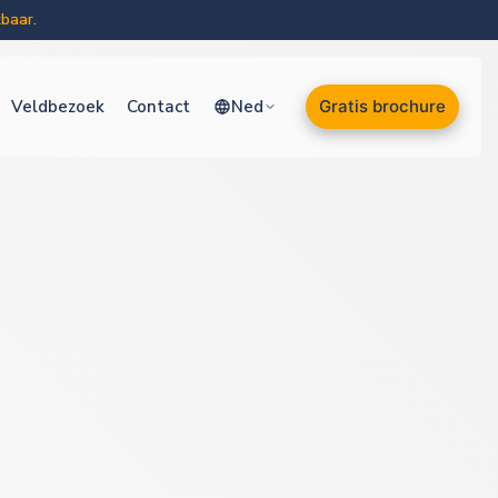
baar.
Veldbezoek
Contact
Ned
Gratis brochure