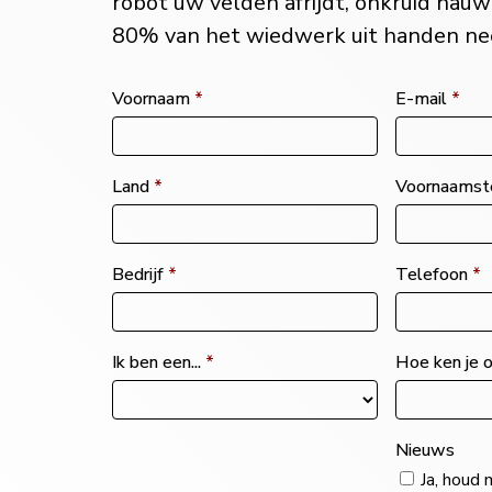
robot uw velden afrijdt, onkruid nauw
80% van het wiedwerk uit handen ne
Voornaam
*
E-mail
*
Land
*
Voornaamst
Bedrijf
*
Telefoon
*
Ik ben een...
*
Hoe ken je 
Nieuws
Ja, houd 