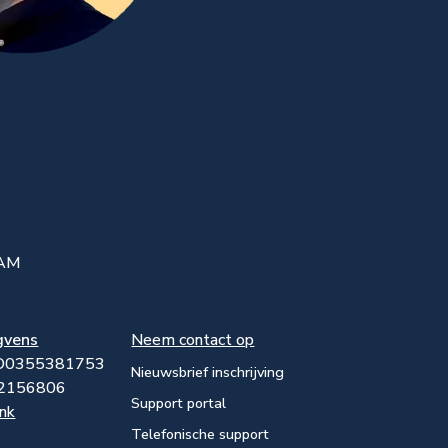
DAM
gvens
Neem contact op
BO0355381753
Nieuwsbrief inschrijving
32156806
Support portal
ink
Telefonische support