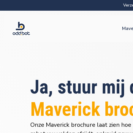
Verz
Mave
Ja, stuur mij
Maverick bro
Onze Maverick brochure laat zien hoe