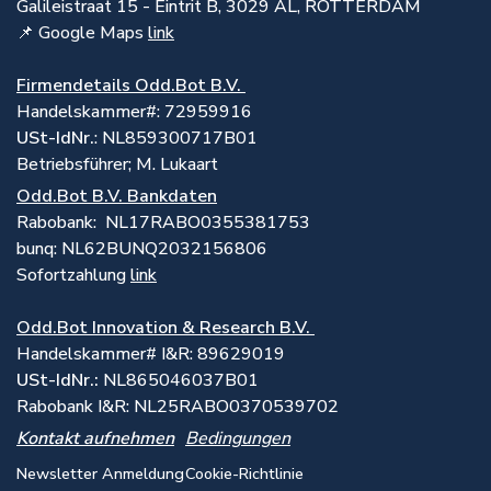
Galileistraat 15 - Eintrit B, 3029 AL, ROTTERDAM
📌 Google Maps
link
Firmendetails Odd.Bot B.V.
Handelskammer#: 72959916
USt-IdNr.
: NL859300717B01
Betriebsführer; M. Lukaart
Odd.Bot B.V. Bankdaten
Rabobank: NL17RABO0355381753
bunq: NL62BUNQ2032156806
Sofortzahlung
link
Odd.Bot Innovation & Research B.V.
Handelskammer# I&R: 89629019
USt-IdNr.:
NL865046037B01
Rabobank I&R: NL25RABO0370539702
Kontakt aufnehmen
Bedingungen
Newsletter Anmeldung
Cookie-Richtlinie