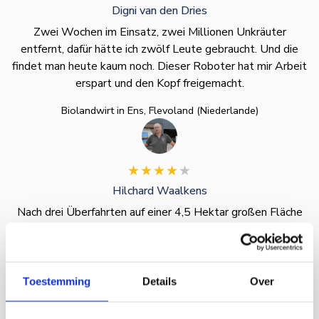
Digni van den Dries
Zwei Wochen im Einsatz, zwei Millionen Unkräuter
entfernt, dafür hätte ich zwölf Leute gebraucht. Und die
findet man heute kaum noch. Dieser Roboter hat mir Arbeit
erspart und den Kopf freigemacht.
Biolandwirt in Ens, Flevoland (Niederlande)
Hilchard Waalkens
Nach drei Überfahrten auf einer 4,5 Hektar großen Fläche
war das Feld fast komplett unkrautfrei. Das wäre per Hand
unmöglich gewesen. Für unseren kleinflächigen Anbau ist
das die Lösung: autonom, bezahlbar und zuverlässig.
Toestemming
Details
Over
Bio-/Konventioneller Landwirt in Lelystad, Flevoland
(Niederlande)