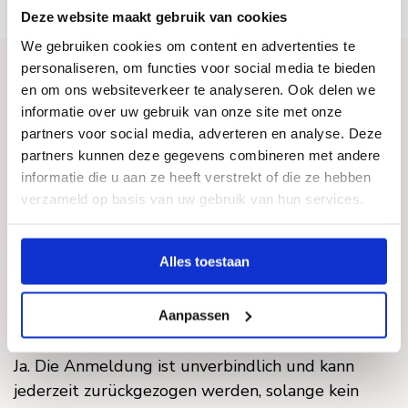
Deze website maakt gebruik van cookies
We gebruiken cookies om content en advertenties te
personaliseren, om functies voor social media te bieden
en om ons websiteverkeer te analyseren. Ook delen we
informatie over uw gebruik van onze site met onze
Fragen und Antworten
partners voor social media, adverteren en analyse. Deze
partners kunnen deze gegevens combineren met andere
informatie die u aan ze heeft verstrekt of die ze hebben
verzameld op basis van uw gebruik van hun services.
Wann muss ich bezahlen?
Erst, wenn Sie sich für eine Bestellung
Alles toestaan
entscheiden und ein Vertrag unterzeichnet ist.
Aanpassen
Kann ich meine Anmeldung zurückziehen?
Ja. Die Anmeldung ist unverbindlich und kann
jederzeit zurückgezogen werden, solange kein