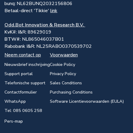
bunq: NL62BUNQ2032156806
Betaal-direct 'Tikkie'
link
Odd.Bot Innovation & Research B.V.
KvK
#: I&R: 89629019
BTW#:
NL865046037B01
Rabobank I&R: NL25RABO0370539702
Neem contact op
Voorwaarden
Nieuwsbrief inschrijving
Cookie Policy
Support portal
Privacy Policy
Telefonische support
Sales Conditions
Contactformulier
Purchasing Conditions
WhatsApp
Software Licentievoorwaarden (EULA)
Tel: 085 0605 258
Pers-map