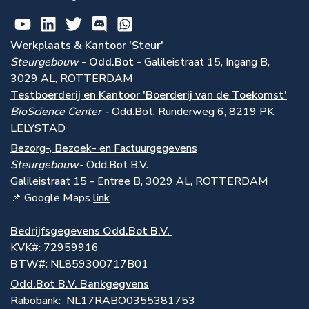
Werkplaats & Kantoor 'Steur'
Steurgebouw
-
Odd.Bot -
Galileistraat 15, Ingang B,
3029 AL, ROTTERDAM
Testboerderij en Kantoor 'Boerderij van de Toekomst'
BioScience Center -
Odd.Bot, Runderweg 6, 8219 PK
LELYSTAD
Bezorg-, Bezoek- en Factuurgegevens
Steurgebouw-
Odd.Bot B.V.
Galileistraat 15 - Entree B, 3029 AL, ROTTERDAM
📌 Google Maps
link
Bedrijfsgegevens Odd.Bot B.V.
KVK#: 72959916
BTW#
: NL859300717B01
Odd.Bot B.V. Bankgegvens
Rabobank: NL17RABO0355381753