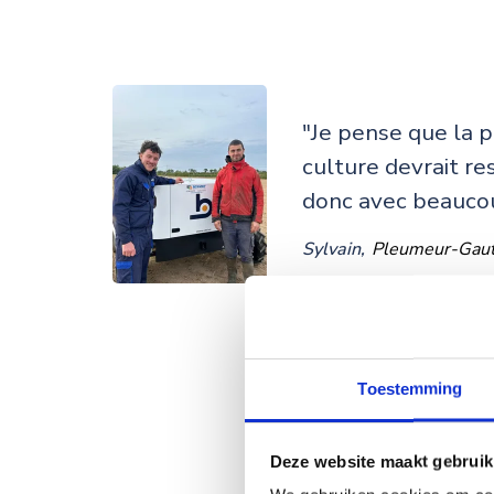
"Je pense que la p
culture devrait re
donc avec beaucou
Sylvain,
Pleumeur-Gaut
Toestemming
"Après 25 ans de m
de longues heures
Deze website maakt gebruik