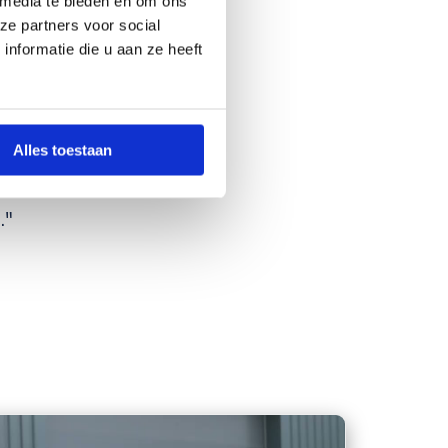
 media te bieden en om ons
ze partners voor social
nformatie die u aan ze heeft
passages sur nos 3
plus qu'un passage
vaillera également
Alles toestaan
r, ressentant un
."