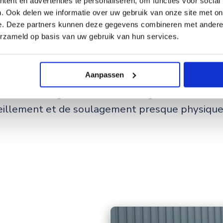
acrer des semaines entières.
ent en advertenties te personaliseren, om functies voor social
. Ook delen we informatie over uw gebruik van onze site met on
e. Deze partners kunnen deze gegevens combineren met andere i
é il y a un mois et a commencé sa saison par 3 
erzameld op basis van uw gebruik van hun services.
 et la pépinière de poireaux. Il ne nous reste 
tuer à la main. Dans les semaines à venir, il tra
Aanpassen
s carottes, les panais et les betteraves rouges.
rfois de longs moments à le regarder travaille
illement et de soulagement presque physique