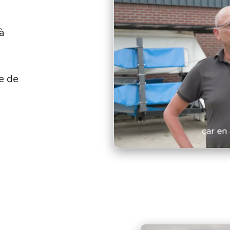
à
e de