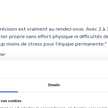
récision est vraiment au rendez-vous. Avec 2 à 
ster propre sans effort physique ni difficultés 
p moins de stress pour l'équipe permanente."
ier
Details
araîchage biologique diversifié, je n'ai plus l
 de désherbage manuel, ni le cœur de demande
 van cookies