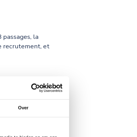
3 passages, la
de recrutement, et
Over
a même énergie pour
r à mes précieux