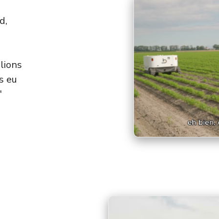
d,
lions
s eu
"