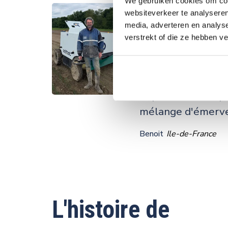
employés d'y cons
We gebruiken cookies om cont
websiteverkeer te analyseren
media, adverteren en analys
Le robot est arriv
verstrekt of die ze hebben v
hectares d'oignons
de finition à effec
sur la chicorée, le
Je passe encore pa
mélange d'émerve
Benoit
Ile-de-France
L'histoire de